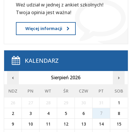
Weź udział w jednej z ankiet szkolnych!
Twoja opinia jest ważna!
Więcej informacji
KALENDARZ
Sierpień 2026
‹
›
NDZ
PN
WT
ŚR
CZW
PT
SOB
26
27
28
29
30
31
1
2
3
4
5
6
7
8
9
10
11
12
13
14
15