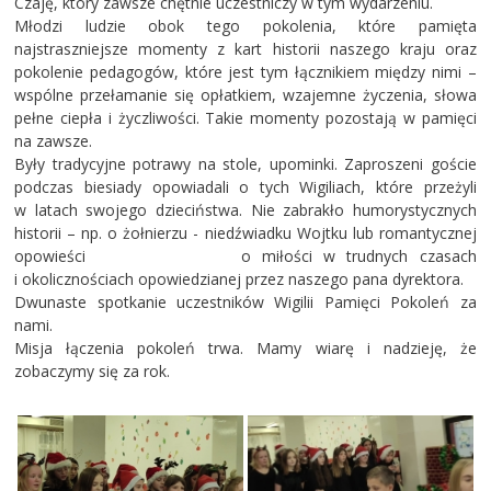
Czaję, który zawsze chętnie uczestniczy w tym wydarzeniu.
Młodzi ludzie obok tego pokolenia, które pamięta
najstraszniejsze momenty z kart historii naszego kraju oraz
pokolenie pedagogów, które jest tym łącznikiem między nimi –
wspólne przełamanie się opłatkiem, wzajemne życzenia, słowa
pełne ciepła i życzliwości. Takie momenty pozostają w pamięci
na zawsze.
Były tradycyjne potrawy na stole, upominki. Zaproszeni goście
podczas biesiady opowiadali o tych Wigiliach, które przeżyli
w latach swojego dzieciństwa. Nie zabrakło humorystycznych
historii – np. o żołnierzu - niedźwiadku Wojtku lub romantycznej
opowieści o miłości w trudnych czasach
i okolicznościach opowiedzianej przez naszego pana dyrektora.
Dwunaste spotkanie uczestników Wigilii Pamięci Pokoleń za
nami.
Misja łączenia pokoleń trwa. Mamy wiarę i nadzieję, że
zobaczymy się za rok.