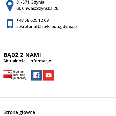
Adres pocztowy:
81-571 Gdynia
ul. Chwaszczyńska 26
+48 58 629 12 69
sekretariat@sp46.edu.gdynia.pl
BĄDŹ Z NAMI
Aktualności i informacje
Strona główna