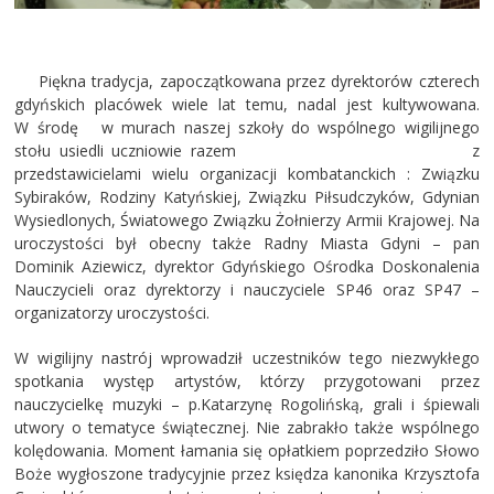
Piękna tradycja, zapoczątkowana przez dyrektorów czterech
gdyńskich placówek wiele lat temu, nadal jest kultywowana.
W środę w murach naszej szkoły do wspólnego wigilijnego
stołu usiedli uczniowie razem z
przedstawicielami wielu organizacji kombatanckich : Związku
Sybiraków, Rodziny Katyńskiej, Związku Piłsudczyków, Gdynian
Wysiedlonych, Światowego Związku Żołnierzy Armii Krajowej. Na
uroczystości był obecny także Radny Miasta Gdyni – pan
Dominik Aziewicz, dyrektor Gdyńskiego Ośrodka Doskonalenia
Nauczycieli oraz dyrektorzy i nauczyciele SP46 oraz SP47 –
organizatorzy uroczystości.
W wigilijny nastrój wprowadził uczestników tego niezwykłego
spotkania występ artystów, którzy przygotowani przez
nauczycielkę muzyki – p.Katarzynę Rogolińską, grali i śpiewali
utwory o tematyce świątecznej. Nie zabrakło także wspólnego
kolędowania. Moment łamania się opłatkiem poprzedziło Słowo
Boże wygłoszone tradycyjnie przez księdza kanonika Krzysztofa