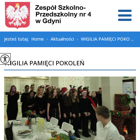
Jesteś tutaj:
Home
Aktualności
WIGILIA PAMIĘCI POKO ...
>
>
WIGILIA PAMIĘCI POKOLEŃ