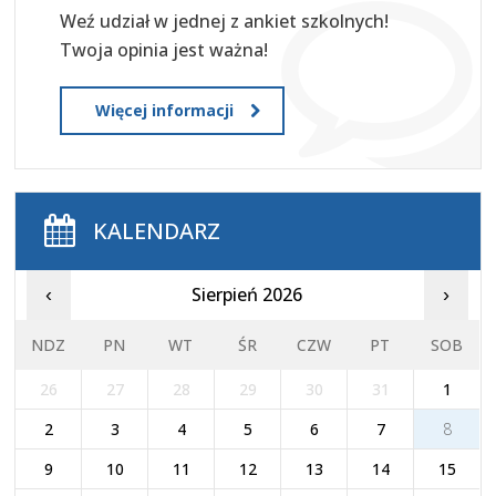
Weź udział w jednej z ankiet szkolnych!
Twoja opinia jest ważna!
Więcej informacji
KALENDARZ
Sierpień 2026
‹
›
NDZ
PN
WT
ŚR
CZW
PT
SOB
26
27
28
29
30
31
1
2
3
4
5
6
7
8
9
10
11
12
13
14
15