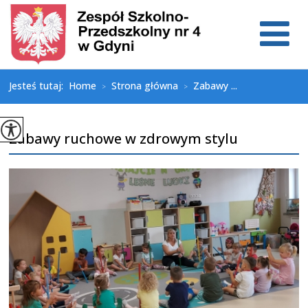
Jesteś tutaj:
Home
Strona główna
Zabawy ...
>
>
Zabawy ruchowe w zdrowym stylu