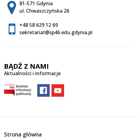
Adres pocztowy:
81-571 Gdynia
ul. Chwaszczyńska 26
+48 58 629 12 69
sekretariat@sp46.edu.gdynia.pl
BĄDŹ Z NAMI
Aktualności i informacje
Strona główna