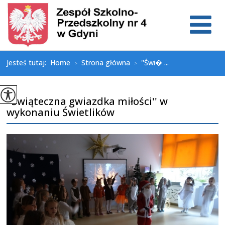
Jesteś tutaj:
Home
Strona główna
''Świ� ...
>
>
''Świąteczna gwiazdka miłości'' w
wykonaniu Świetlików