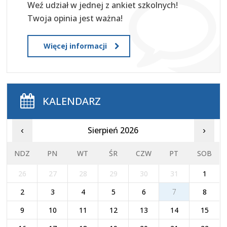
Weź udział w jednej z ankiet szkolnych!
Twoja opinia jest ważna!
Więcej informacji
KALENDARZ
Sierpień 2026
‹
›
NDZ
PN
WT
ŚR
CZW
PT
SOB
26
27
28
29
30
31
1
2
3
4
5
6
7
8
9
10
11
12
13
14
15