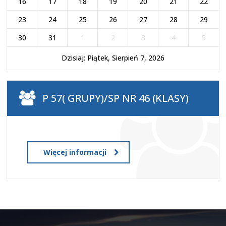
16
17
18
19
20
21
22
23
24
25
26
27
28
29
30
31
1
2
3
4
5
Dzisiaj: Piątek, Sierpień 7, 2026
P 57( GRUPY)/SP NR 46 (KLASY)
Więcej informacji