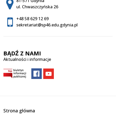
Adres pocztowy:
81-571 Gdynia
ul. Chwaszczyńska 26
+48 58 629 12 69
sekretariat@sp46.edu.gdynia.pl
BĄDŹ Z NAMI
Aktualności i informacje
Strona główna