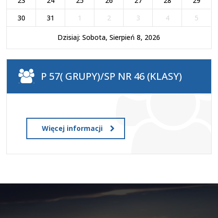
23
24
25
26
27
28
29
30
31
1
2
3
4
5
Dzisiaj: Sobota, Sierpień 8, 2026
P 57( GRUPY)/SP NR 46 (KLASY)
Więcej informacji