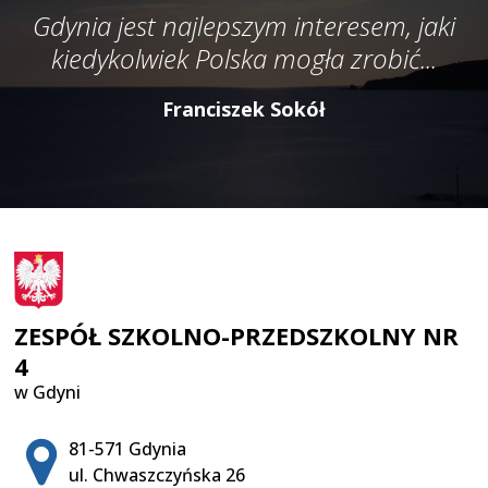
Gdynia jest najlepszym interesem, jaki
kiedykolwiek Polska mogła zrobić...
Franciszek Sokół
ZESPÓŁ SZKOLNO-PRZEDSZKOLNY NR
4
w Gdyni
Adres pocztowy:
81-571 Gdynia
ul. Chwaszczyńska 26