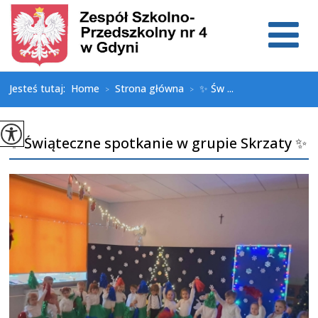
Jesteś tutaj:
Home
Strona główna
✨ Św ...
>
>
✨ Świąteczne spotkanie w grupie Skrzaty ✨