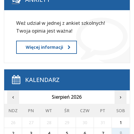
Weź udział w jednej z ankiet szkolnych!
Twoja opinia jest ważna!
Więcej informacji
KALENDARZ
Sierpień 2026
‹
›
NDZ
PN
WT
ŚR
CZW
PT
SOB
26
27
28
29
30
31
1
2
3
4
5
6
7
8