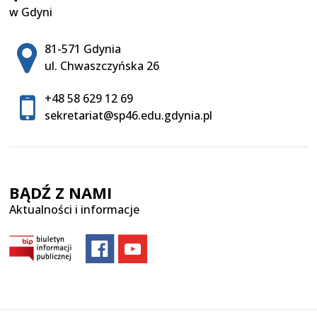
w Gdyni
Adres pocztowy:
81-571 Gdynia
ul. Chwaszczyńska 26
+48 58 629 12 69
sekretariat@sp46.edu.gdynia.pl
BĄDŹ Z NAMI
Aktualności i informacje