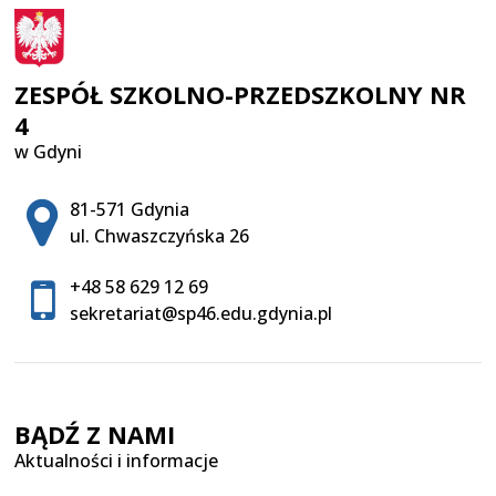
ZESPÓŁ SZKOLNO-PRZEDSZKOLNY NR
4
w Gdyni
Adres pocztowy:
81-571 Gdynia
ul. Chwaszczyńska 26
+48 58 629 12 69
sekretariat@sp46.edu.gdynia.pl
BĄDŹ Z NAMI
Aktualności i informacje