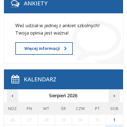
ANKIETY
Weź udział w jednej z ankiet szkolnych!
Twoja opinia jest ważna!
Więcej informacji
KALENDARZ
Sierpień 2026
‹
›
NDZ
PN
WT
ŚR
CZW
PT
SOB
26
27
28
29
30
31
1