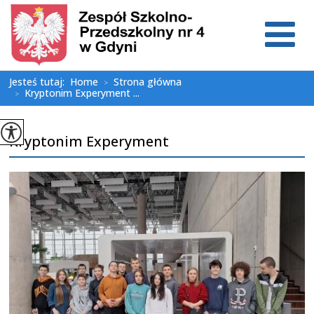
Jesteś tutaj:
Home
Strona główna
>
Kryptonim Experyment ...
>
Kryptonim Experyment