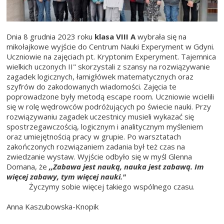
Dnia 8 grudnia 2023 roku
klasa VIII A
wybrała się na
mikołajkowe wyjście do Centrum Nauki Experyment w Gdyni.
Uczniowie na zajęciach pt. Kryptonim Experyment. Tajemnica
wielkich uczonych II" skorzystali z szansy na rozwiązywanie
zagadek logicznych, łamigłówek matematycznych oraz
szyfrów do zakodowanych wiadomości. Zajęcia te
poprowadzone były metodą escape room. Uczniowie wcielili
się w rolę wędrowców podróżujących po świecie nauki. Przy
rozwiązywaniu zagadek uczestnicy musieli wykazać się
spostrzegawczością, logicznym i analitycznym myśleniem
oraz umiejętnością pracy w grupie. Po warsztatach
zakończonych rozwiązaniem zadania był też czas na
zwiedzanie wystaw. Wyjście odbyło się w myśl Glenna
Domana, że
,,Zabawa jest nauką, nauka jest zabawą. Im
więcej zabawy, tym więcej nauki."
Życzymy sobie więcej takiego wspólnego czasu.
Anna Kaszubowska-Knopik