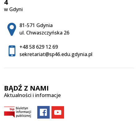
4
w Gdyni
Adres pocztowy:
81-571 Gdynia
ul. Chwaszczyńska 26
+48 58 629 12 69
sekretariat@sp46.edu.gdynia.pl
BĄDŹ Z NAMI
Aktualności i informacje