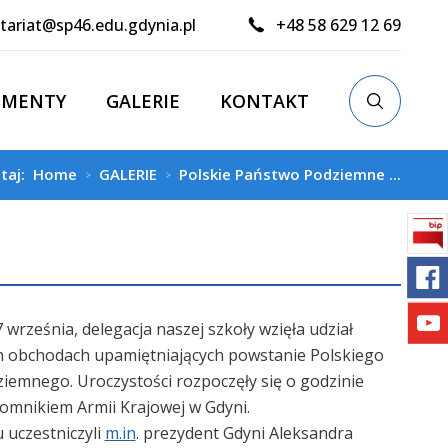
tariat@sp46.edu.gdynia.pl
+48 58 629 12 69
UMENTY
GALERIE
KONTAKT
utaj:
Home
GALERIE
Polskie Państwo Podziemne ...
>
>
września, delegacja naszej szkoły wzięła udział
h obchodach upamiętniających powstanie Polskiego
iemnego. Uroczystości rozpoczęły się o godzinie
omnikiem Armii Krajowej w Gdyni.
 uczestniczyli
m.in
. prezydent Gdyni Aleksandra