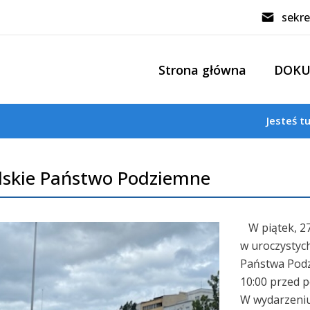
sekre
Strona główna
DOK
Jesteś t
lskie Państwo Podziemne
W piątek, 27 
w uroczystyc
Państwa Podz
10:00 przed p
W wydarzeniu