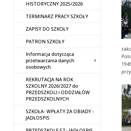
HISTORYCZNY 2025/2026
TERMINARZ PRACY SZKOŁY
ZAPISY DO SZKOŁY
PATRON SZKOŁY
zako
Informacja dotycząca
Pols
przetwarzania danych
1945
osobowych
przy
REKRUTACJA NA ROK
SZKOLNY 2026/2027 do
PRZEDSZKOLI i ODDZIAŁÓW
PRZEDSZKOLNYCH
SZKOŁA- WPŁATY ZA OBIADY -
JADŁOSPIS
PRZEDSZKOLE 57 - JADŁOSPIS