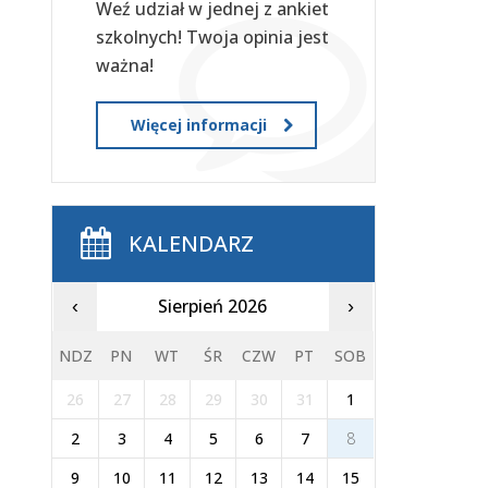
Weź udział w jednej z ankiet
szkolnych! Twoja opinia jest
ważna!
Więcej informacji
KALENDARZ
Sierpień 2026
‹
›
NDZ
PN
WT
ŚR
CZW
PT
SOB
26
27
28
29
30
31
1
2
3
4
5
6
7
8
9
10
11
12
13
14
15