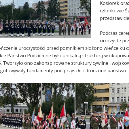
Kosiorek oraz
członkowie Ś
przedstawici
Podczas cer
uroczyste prz
ńczenie uroczystości przed pomnikiem złożono wieńce ku cz
kie Państwo Podziemne było unikalną strukturą w okupowane
. Tworzyło ono zakonspirowane struktury cywilne i wojskowe
gotowywały fundamenty pod przyszłe odrodzone państwo.