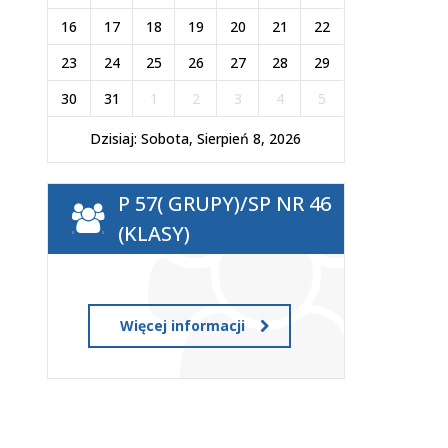
16
17
18
19
20
21
22
23
24
25
26
27
28
29
30
31
1
2
3
4
5
Dzisiaj: Sobota, Sierpień 8, 2026
P 57( GRUPY)/SP NR 46
(KLASY)
Więcej informacji