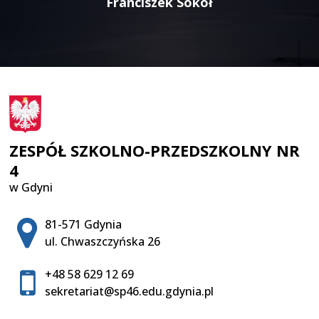
Franciszek Sokół
ZESPÓŁ SZKOLNO-PRZEDSZKOLNY NR
4
w Gdyni
Adres pocztowy:
81-571 Gdynia
ul. Chwaszczyńska 26
+48 58 629 12 69
sekretariat@sp46.edu.gdynia.pl