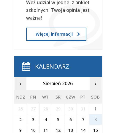
Weź udział w jednej z ankiet
szkolnych! Twoja opinia jest
ważna!
Więcej informacji
KALENDARZ
Sierpień 2026
‹
›
NDZ
PN
WT
ŚR
CZW
PT
SOB
26
27
28
29
30
31
1
2
3
4
5
6
7
8
9
10
11
12
13
14
15