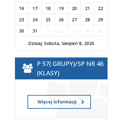
16
17
18
19
20
21
22
23
24
25
26
27
28
29
30
31
1
2
3
4
5
Dzisiaj: Sobota, Sierpień 8, 2026
P 57( GRUPY)/SP NR 46
(KLASY)
Więcej informacji