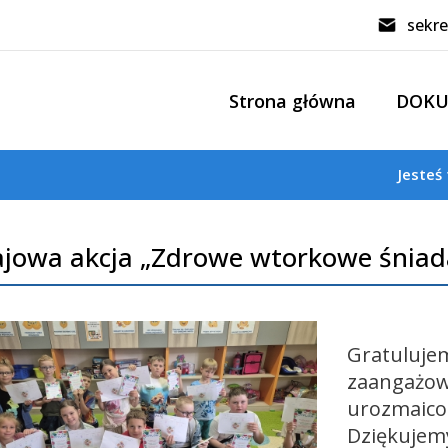
sekre
Strona główna
DOK
Jesteś
jowa akcja „Zdrowe wtorkowe śniad
Gratuluje
zaangażow
urozmaicon
Dziękujem