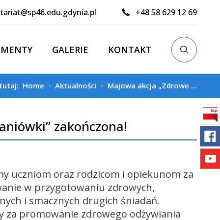
tariat@sp46.edu.gdynia.pl
+48 58 629 12 69
UMENTY
GALERIE
KONTAKT
 tutaj:
Home
Aktualności
Majowa akcja „Zdrowe ...
>
>
aniówki” zakończona!
my uczniom oraz rodzicom i opiekunom za
anie w przygotowaniu zdrowych,
ych i smacznych drugich śniadań.
y za promowanie zdrowego odżywiania