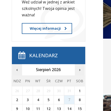
Weź udział w jednej z ankiet
szkolnych! Twoja opinia jest
ważna!
Więcej informacji
KALENDARZ
Sierpień 2026
‹
›
NDZ
PN
WT
ŚR
CZW
PT
SOB
26
27
28
29
30
31
1
2
3
4
5
6
7
8
9
10
11
12
13
14
15