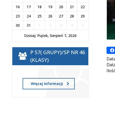
16
17
18
19
20
21
22
23
24
25
26
27
28
29
30
31
1
2
3
4
5
Dzisiaj: Piątek, Sierpień 7, 2026
P 57( GRUPY)/SP NR 46
Data
(KLASY)
Data
Iloś
Więcej informacji