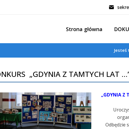
sekre
Strona główna
DOK
Jesteś 
NKURS „GDYNIA Z TAMTYCH LAT …
„GDYNIA Z 
Uroczy
organ
Odbędzie s