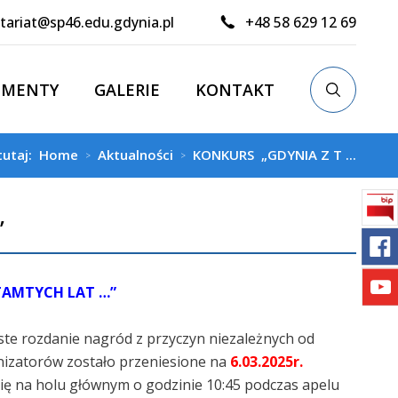
tariat@sp46.edu.gdynia.pl
+48 58 629 12 69
UMENTY
GALERIE
KONTAKT
tutaj:
Home
Aktualności
KONKURS „GDYNIA Z T ...
>
>
”
TAMTYCH LAT …”
ste rozdanie nagród z przyczyn niezależnych od
izatorów zostało przeniesione na
6.03.2025r.
ię na holu głównym o godzinie 10:45 podczas apelu