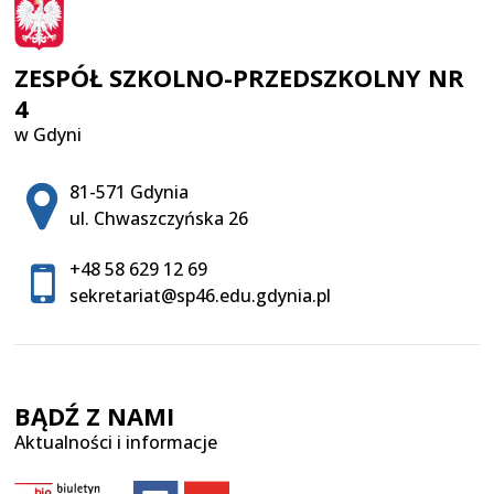
ZESPÓŁ SZKOLNO-PRZEDSZKOLNY NR
4
w Gdyni
Adres pocztowy:
81-571 Gdynia
ul. Chwaszczyńska 26
+48 58 629 12 69
sekretariat@sp46.edu.gdynia.pl
BĄDŹ Z NAMI
Aktualności i informacje